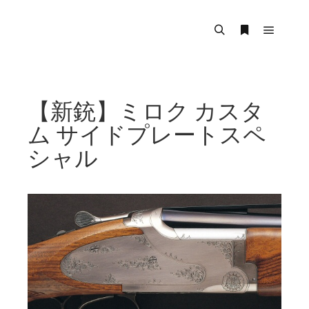
メイン
検索
詳細
【新銃】ミロク カスタ
ム サイドプレートスペ
シャル